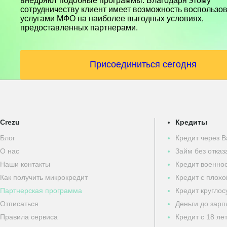
внедряют подобные программы. Благодаря этому
сотрудничеству клиент имеет возможность воспользо
услугами МФО на наиболее выгодных условиях,
предоставленных партнерами.
Присоединиться сегодня
Crezu
Кредиты
Блог
Кредит через B
О нас
Займ без отказ
Наши контакты
Кредит военн
Как получить микрокредит
Кредит с плохо
Партнерская программа
Кредит круглос
Отписаться
Деньги до зарп
Правила сервиса
Кредит с 18 ле