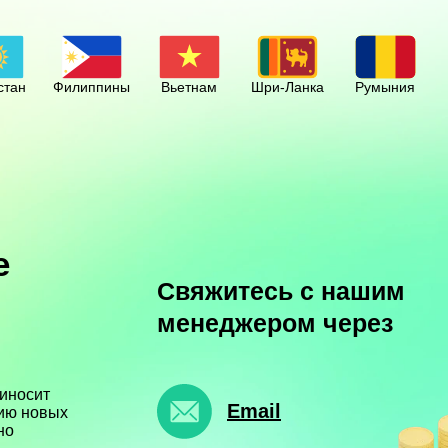
стан
Филиппины
Вьетнам
Шри-Ланка
Румыния
е
Свяжитесь с нашим
менеджером через
иносит
Email
нию новых
но