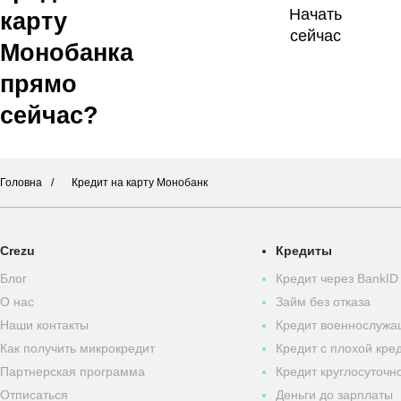
Начать
карту
сейчас
Монобанка
прямо
сейчас?
Головна
Кредит на карту Монобанк
Crezu
Кредиты
Блог
Кредит через BankID
О нас
Займ без отказа
Наши контакты
Кредит военнослуж
Как получить микрокредит
Кредит с плохой кре
Партнерская программа
Кредит круглосуточн
Отписаться
Деньги до зарплаты