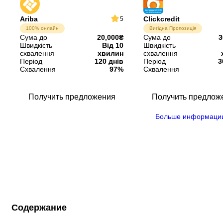
Ariba
Clickcredit
5
100% онлайн
Вигідна Пропозиція
Сума до
20,000₴
Сума до
3
Швидкість
Від 10
Швидкість
схвалення
хвилин
схвалення
Період
120 днів
Період
3
Схвалення
97%
Схвалення
Получить предложения
Получить предлож
Больше информаци
Содержание