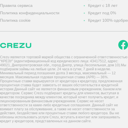
Правила сервиса
Кредит с 18 лет
Политика конфиденциальности
Кредит под 0%
Политика cookie
Кредит 100% одобре
Crezu является торговой маркой общества с ограниченной ответственностью
“КРЕЗУ” (идентификационный код юридического лица: 43417512, адрес:
49021, Днепропетровская обл., город Днепр, улица Лесопильная, дом 10).Мы
подбираем займы на любые цели. 24 часа в сутки, 7 дней в неделю.
Минимальный период погашения долга 3 месяца, максимальный — 12
месяцев. Максимальная годовая процентная ставка (APR) — 36%.
Процентные ставки варьируются от кредитора к кредитору, предложенная
процентная ставка будет зависеть от ваших обстоятельств и кредитной
истории.Данный сайт не является финансовым учреждением, банком или
кредитором. Сервис Crezu подбирает кредиты для клиентов, выступая в
качестве посредника между клиентом, который хочет получить кредит, и
лицензированным финансовым учреждением. Сервис не несет
ответственности за какие-либо кредитные соглашения. Данный сайт не
взимает плату за обслуживание, а также не несет ответственности за
действия, бездействие или процентные ставки любого кредитора. Вы не
обязаны использовать услуги Crezu, вступать в контакт или запрашивать
кредит у кредиторов, представленных на данном сайте.