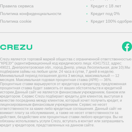
Правила сервиса
Кредит с 18 лет
Политика конфиденциальности
Кредит под 0%
Политика cookie
Кредит 100% одобре
Crezu является торговой маркой общества с ограниченной ответственностью
“КРЕЗУ” (идентификационный код юридического лица: 43417512, адрес:
49021, Днепропетровская обл., город Днепр, улица Лесопильная, дом 10).Мы
подбираем займы на любые цели. 24 часа в сутки, 7 дней в неделю.
Минимальный период погашения долга 3 месяца, максимальный — 12
месяцев. Максимальная годовая процентная ставка (APR) — 36%.
Процентные ставки варьируются от кредитора к кредитору, предложенная
процентная ставка будет зависеть от ваших обстоятельств и кредитной
истории.Данный сайт не является финансовым учреждением, банком или
кредитором. Сервис Crezu подбирает кредиты для клиентов, выступая в
качестве посредника между клиентом, который хочет получить кредит, и
лицензированным финансовым учреждением. Сервис не несет
ответственности за какие-либо кредитные соглашения. Данный сайт не
взимает плату за обслуживание, а также не несет ответственности за
действия, бездействие или процентные ставки любого кредитора. Вы не
обязаны использовать услуги Crezu, вступать в контакт или запрашивать
кредит у кредиторов, представленных на данном сайте.