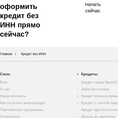
Начать
оформить
сейчас
кредит без
ИНН прямо
сейчас?
Главная
Кредит без ИНН
Crezu
Кредиты
Блог
Кредит через BankID
О нас
Займ без отказа
Наши контакты
Кредит военнослуж
Как получить микрокредит
Кредит с плохой кре
Партнерская программа
Кредит круглосуточн
Отписаться
Деньги до зарплаты