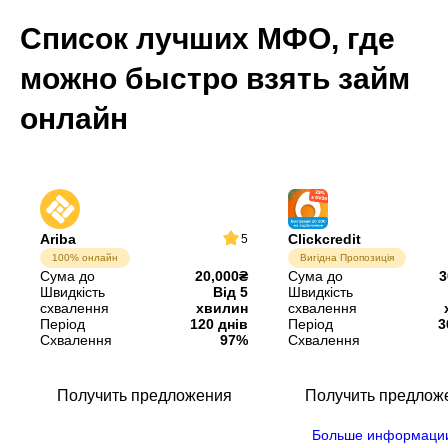
Список лучших МФО, где
можно быстро взять займ
онлайн
Ariba
Clickcredit
5
100% онлайн
Вигідна Пропозиція
Сума до
20,000₴
Сума до
3
Швидкість
Від 5
Швидкість
схвалення
хвилин
схвалення
Період
120 днів
Період
3
Схвалення
97%
Схвалення
Получить предложения
Получить предлож
Больше информаци