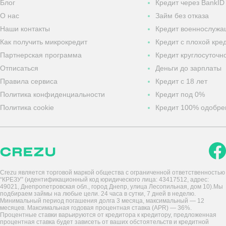
Блог
Кредит через BankID
О нас
Займ без отказа
Наши контакты
Кредит военнослуж
Как получить микрокредит
Кредит с плохой кре
Партнерская программа
Кредит круглосуточн
Отписаться
Деньги до зарплаты
Правила сервиса
Кредит с 18 лет
Политика конфиденциальности
Кредит под 0%
Политика cookie
Кредит 100% одобре
Crezu является торговой маркой общества с ограниченной ответственностью
“КРЕЗУ” (идентификационный код юридического лица: 43417512, адрес:
49021, Днепропетровская обл., город Днепр, улица Лесопильная, дом 10).Мы
подбираем займы на любые цели. 24 часа в сутки, 7 дней в неделю.
Минимальный период погашения долга 3 месяца, максимальный — 12
месяцев. Максимальная годовая процентная ставка (APR) — 36%.
Процентные ставки варьируются от кредитора к кредитору, предложенная
процентная ставка будет зависеть от ваших обстоятельств и кредитной