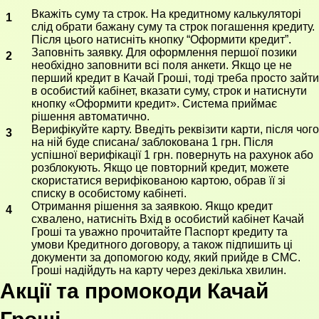
Вкажіть суму та строк. На кредитному калькуляторі
слід обрати бажану суму та строк погашення кредиту.
Після цього натисніть кнопку “Оформити кредит”.
Заповніть заявку. Для оформлення першої позики
необхідно заповнити всі поля анкети. Якщо це не
перший кредит в Качай Гроші, тоді треба просто зайти
в особистий кабінет, вказати суму, строк и натиснути
кнопку «Оформити кредит». Система приймає
рішення автоматично.
Верифікуйте карту. Введіть реквізити карти, після чого
на ній буде списана/ заблокована 1 грн. Після
успішної верифікації 1 грн. повернуть на рахунок або
розблокують. Якщо це повторний кредит, можете
скористатися верифікованою картою, обрав її зі
списку в особистому кабінеті.
Отримання рішення за заявкою. Якщо кредит
схвалено, натисніть Вхід в особистий кабінет Качай
Гроші та уважно прочитайте Паспорт кредиту та
умови Кредитного договору, а також підпишить ці
документи за допомогою коду, який прийде в СМС.
Гроші надійдуть на карту через декілька хвилин.
Акції та промокоди Качай