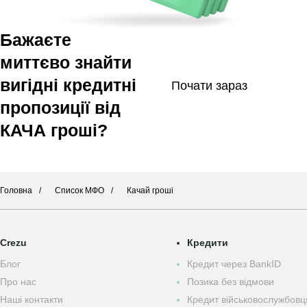
Бажаєте
миттєво знайти
вигідні кредитні
Почати зараз
пропозиції від
КАЧА гроші?
Головна
Список МФО
Качай гроші
Crezu
Кредити
Блог
Кредит через BankID
Про нас
Позика без відмови
Наші контакти
Кредит військовослужбов