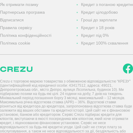
Як отримати позику
Кредит з поганою кредитн
Партнерська програма
Кредит цілодобово
Відписатися
Гроші до зарплати
Правила сервісу
Кредит з 18 років
Політика конфіденційності
Кредит під 0%
Політика cookie
Кредит 100% схвалення
Crezu є торговою маркою товариства з обмеженою відповідальністю “КРЕЗУ”
(ідентифікаційний код юридичної особи: 43417512, адреса: 49021,
Дніпропетровська обл., місто Дніпро, вулиця Лісопильна, будинок 10). Ми
підбираємо позики на будь-які цілі. 24 години на добу, 7 днів на тиждень.
Мінімальний період погашення боргу 3 місяці, максимальний – 12 місяців.
Максимальна річна відсоткова ставка (APR) – 36%. Відсоткові ставки
різняться від кредитора до кредитора, запропонована відсоткова ставка буде
залежити від ваших обставин та кредитної історії. Цей сайт не є фінансовою
установою, банком або кредитором. Сервіс Crezu підбирає кредити для
клієнтів, виступаючи в якості посередника між клієнтом, який хоче отримати
кредит, і ліцензованою фінансовою установою. Сервіс не несе
відповідальності за будь-які кредитні угоди. Цей сайт не стягує плату за
обслуговування, а також не несе відповідальності за дії, бездіяльність або