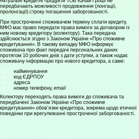
Актуальні кредитні продукти ТОВ Качай Гроші не
передбачають можливості продовження (лонгації,
пролонгації) строку погашення заборгованості.
При простроченні споживачем терміну сплати кредиту,
МФО має право передати права вимоги за договором із
ним новому кредитору (колектору). Така передача
здійснюється згідно з Законом України «Про споживче
кредитування». В такому випадку МФО інформує
споживача про факт передачі персональних даних
протягом 10 робочих днів з дати уступки, а також надає
споживачу інформацію про нового кредитора, а саме:
найменування
код ЄДРПОУ
адреса
номер телефону, email
Колектору переходять права вимоги до споживача та
передбачені Законом України «Про споживче
кредитування» обов’язки кредитора, зокрема щодо етичної
поведінки при врегулюванні простроченої заборгованості.