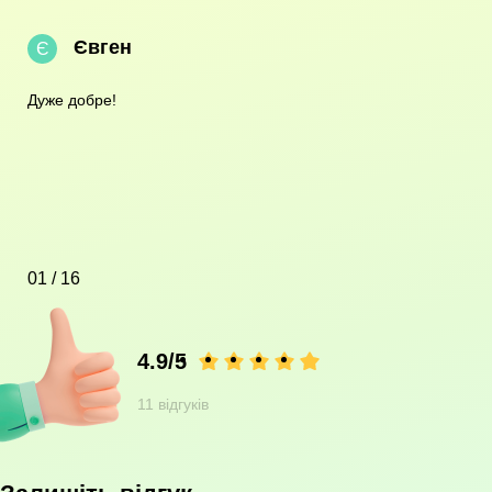
Євген
Є
Дуже добре!
01 / 16
4.9/5
11 відгуків