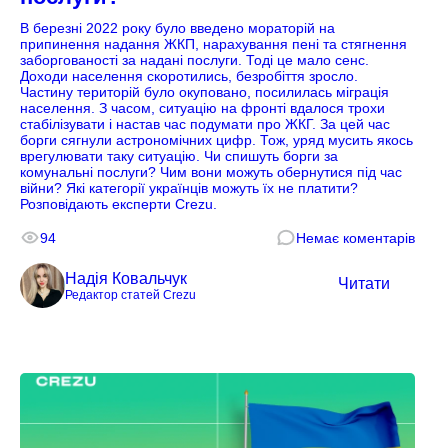
В березні 2022 року було введено мораторій на
припинення надання ЖКП, нарахування пені та стягнення
заборгованості за надані послуги. Тоді це мало сенс.
Доходи населення скоротились, безробіття зросло.
Частину територій було окуповано, посилилась міграція
населення. З часом, ситуацію на фронті вдалося трохи
стабілізувати і настав час подумати про ЖКГ. За цей час
борги сягнули астрономічних цифр. Тож, уряд мусить якось
врегулювати таку ситуацію. Чи спишуть борги за
комунальні послуги? Чим вони можуть обернутися під час
війни? Які категорії українців можуть їх не платити?
Розповідають експерти Crezu.
94
Немає коментарів
Надія Ковальчук
Читати
Редактор статей Crezu