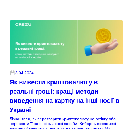
3.04.2024
Як вивести криптовалюту в
реальні гроші: кращі методи
виведення на картку на інші носії в
Україні
Дізнайтеся, як перетворити криптовалюту на готівку або
перевести її на інші платіжні засоби. Виберіть ефективні
методи обміну криптовалюти на українські гривні. Ми