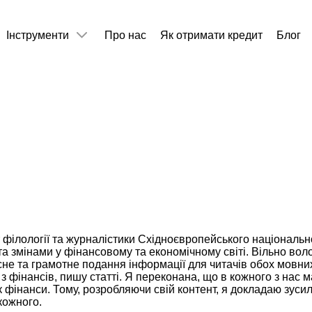
Інструменти
Про нас
Як отримати кредит
Блог
 філології та журналістики Східноєвропейського національног
 змінами у фінансовому та економічному світі. Вільно воло
сне та грамотне подання інформації для читачів обох мовних 
 з фінансів, пишу статті. Я переконана, що в кожного з нас 
 фінанси. Тому, розробляючи свій контент, я докладаю зуси
кожного.