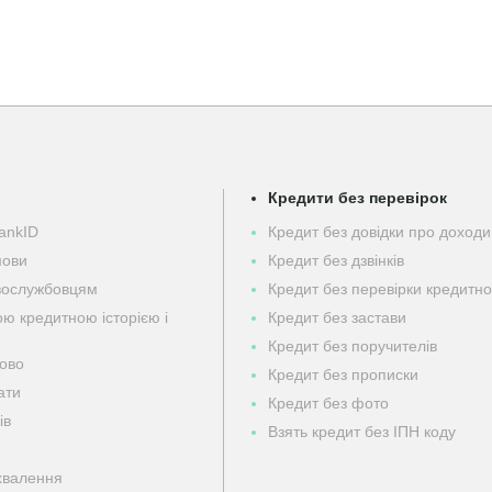
Кредити без перевірок
ankID
Кредит без довідки про доходи
мови
Кредит без дзвінків
овослужбовцям
Кредит без перевірки кредитної
ою кредитною історією і
Кредит без застави
Кредит без поручителів
бово
Кредит без прописки
ати
Кредит без фото
ів
Взять кредит без ІПН коду
хвалення