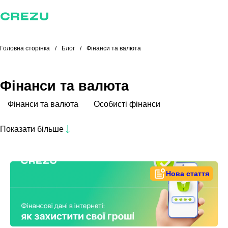
Головна сторінка
Блог
Фінанси та валюта
Фінанси та валюта
Фінанси та валюта
Особисті фінанси
Суспільство
Економіка та інвестиції
Кредити
Показати більше
Борги
Криптовалюта
Технології
Нова стаття